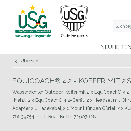
NEUHEITE
Übersicht
EQUICOACH® 4.2 - KOFFER MIT 2 
Wasserdichter Outdoor-Koffer mit 2 x EquiCoach® 4.2
(Inahlt: 2 x EquiCoach® 4.2-Gerät, 2 x Headset mit Ohr
Adapter 2 x Ladekabel, 2 x Mount für den Gürtel, 2 x K
76639754, Batt-Reg.-Nr. DE 72907628.