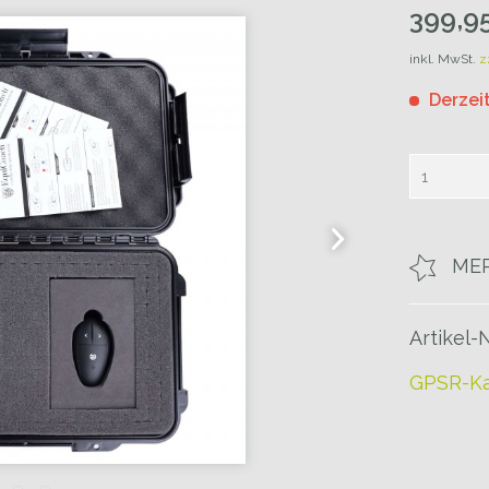
399,95
inkl. MwSt.
z
Derzeit
ME
Artikel-N
GPSR-Ka