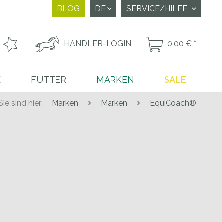
BLOG
SERVICE/HILFE
HÄNDLER-LOGIN
0,00 € *
E
FUTTER
MARKEN
SALE
Sie sind hier:
Marken
Marken
EquiCoach®