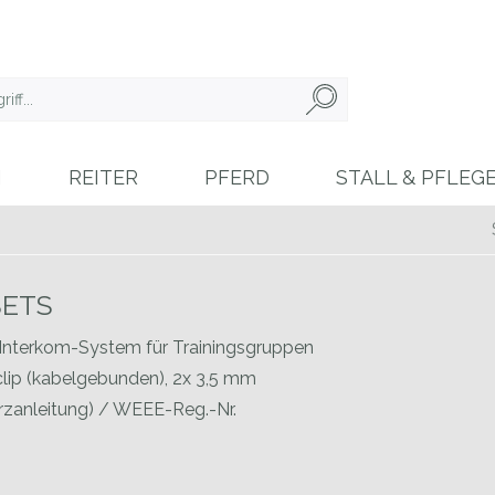
N
REITER
PFERD
STALL & PFLEG
SETS
 Interkom-System für Trainingsgruppen
clip (kabelgebunden), 2x 3,5 mm
urzanleitung) / WEEE-Reg.-Nr.