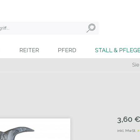
N
REITER
PFERD
STALL & PFLEG
Sie
3,60 €
inkl. MwSt.
z