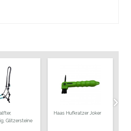
lfter,
Haas Hufkratzer Joker
Ha
g, Glitzersteine
gr