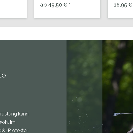
ab 49,50 € *
16,95 € 
to
srüstung kann,
owohl im
ag®-Protektor