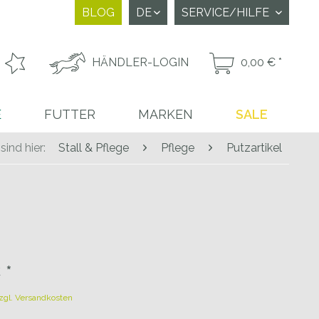
BLOG
SERVICE/HILFE
HÄNDLER-LOGIN
0,00 € *
E
FUTTER
MARKEN
SALE
 sind hier:
Stall & Pflege
Pflege
Putzartikel
 *
zgl. Versandkosten