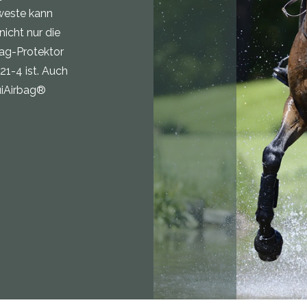
sweste kann
nicht nur die
bag-Protektor
21-4 ist. Auch
uiAirbag®