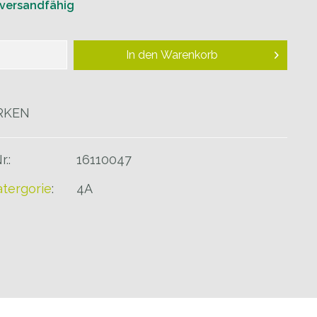
 versandfähig
In den
Warenkorb
RKEN
r.:
16110047
tergorie
:
4A