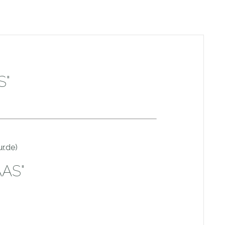
S"
r.de)
AS"