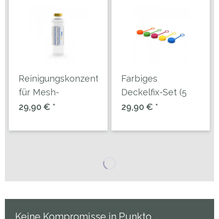
Reinigungskonzentrat
Farbiges
für Mesh-
Deckelfix-Set (5
Verneblereinheiten
Stück) für Mesh-
29,90 € *
29,90 € *
Verneble
Keine Kompromisse in Punkto