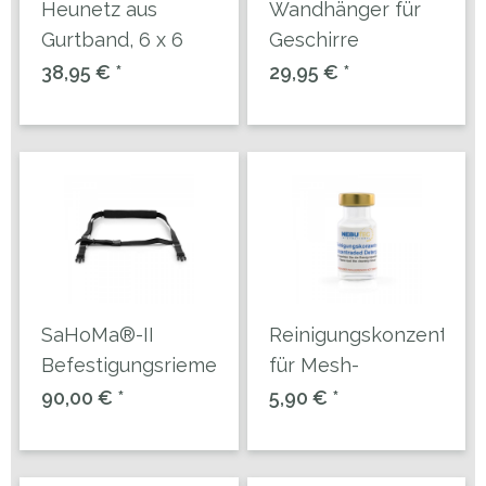
Heunetz aus
Wandhänger für
Gurtband, 6 x 6
Geschirre
cm Maschen
38,95 € *
29,95 € *
SaHoMa®-II
Reinigungskonzentrat
Befestigungsriemen
für Mesh-
Verneblereinheiten
90,00 € *
5,90 € *