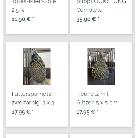
Totes-Meer-Sole,
bitopEQUI® LUNG
2,5 %
Complete
Konzentration
11,90 € *
35,90 € *
Futtersparnetz,
Heunetz mit
zweifarbig, 3 x 3
Glitzer, 5 x 5 cm
cm Maschen
Maschen
17,95 € *
17,95 € *