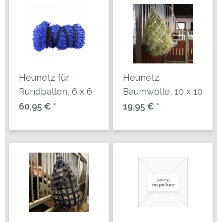
Heunetz für
Heunetz
Rundballen, 6 x 6
Baumwolle, 10 x 10
cm Maschen
cm Maschen
60,95 € *
19,95 € *